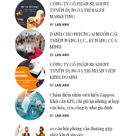
CÔNG TY CỔ PHẦN SEADENT
TUYỂN DỤNG VỊ TRÍ SALES
MARKETING
BY
LAN ANH
DÀNH CHO NHỮNG AI MUỐN CẢI
THIỆN NĂNG LỰC, KỸ NĂNG CỦA
MÌNH
BY
LAN ANH
CÔNG TY CỔ PHẦN SEADENT
TUYỂN DỤNG VỊ TRÍ NHÂN VIÊN
KINH DOANH
BY
LAN ANH
Chấm điểm nhân viên kiểu Zappos:
Khỏi cần KPI, chỉ giữ lại những ai hợp
văn hóa, yêu công ty như gia đình
BY
LAN ANH
10 câu hỏi phỏng vấn thường gặp
nhất khi đi xin việc