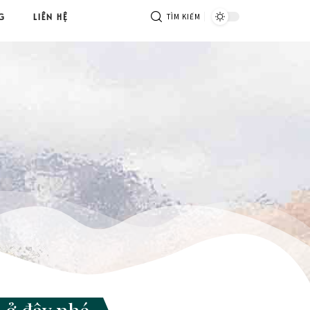
G
LIÊN HỆ
TÌM KIẾM