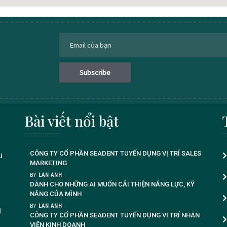
Bài viết nổi bật
CÔNG TY CỔ PHẦN SEADENT TUYỂN DỤNG VỊ TRÍ SALES
u
MARKETING
BY
LAN ANH
DÀNH CHO NHỮNG AI MUỐN CẢI THIỆN NĂNG LỰC, KỸ
NĂNG CỦA MÌNH
BY
LAN ANH
g
CÔNG TY CỔ PHẦN SEADENT TUYỂN DỤNG VỊ TRÍ NHÂN
VIÊN KINH DOANH