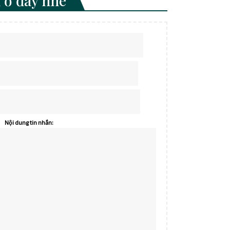
 ở đây nhé
Nội dung tin nhắn: